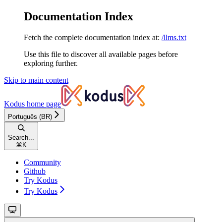
Documentation Index
Fetch the complete documentation index at:
/llms.txt
Use this file to discover all available pages before
exploring further.
Skip to main content
Kodus
home page
Português (BR)
Search...
⌘
K
Community
Github
Try Kodus
Try Kodus