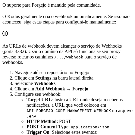
O suporte para Forgejo é mantido pela comunidade.
O Kodus geralmente cria o webhook automaticamente. Se isso não
aconteceu, siga estas etapas para configurá-lo manualmente:
As URLs de webhook devem alcançar o serviço de Webhooks
(porta 3332). Usar o domínio da API só funciona se seu proxy
reverso rotear os caminhos
para o serviço de
/.../webhook
webhooks.
Navegue até seu repositório no Forgejo
Clique em
Settings
na barra lateral direita
Selecione
Webhooks
Clique em
Add Webhook
→
Forgejo
Configure seu webhook:
Target URL
: Insira a URL onde deseja receber as
notificações, a URL que você colocou em
no arquivo
API_FORGEJO_CODE_MANAGEMENT_WEBHOOK
.env
HTTP Method
: POST
POST Content Type
:
application/json
Trigger On
: Selecione estes eventos: