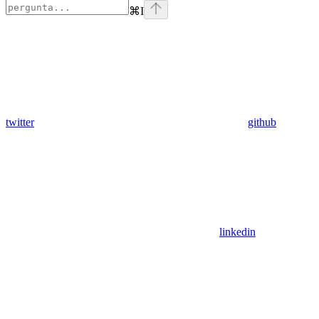
⌘
I
twitter
github
linkedin