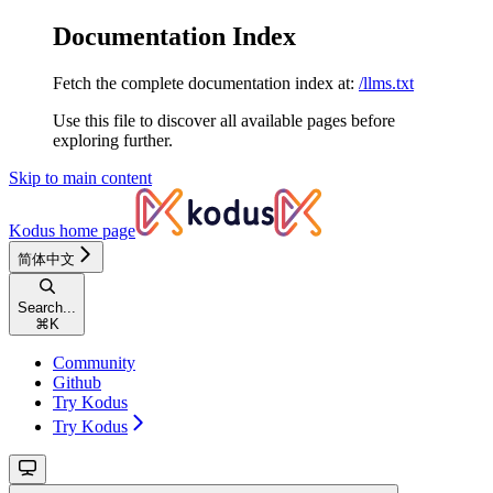
Documentation Index
Fetch the complete documentation index at:
/llms.txt
Use this file to discover all available pages before
exploring further.
Skip to main content
Kodus
home page
简体中文
Search...
⌘
K
Community
Github
Try Kodus
Try Kodus