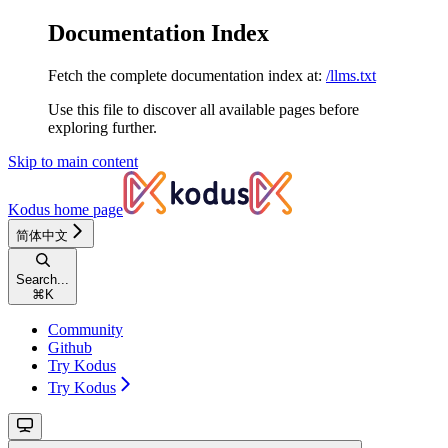
Documentation Index
Fetch the complete documentation index at:
/llms.txt
Use this file to discover all available pages before
exploring further.
Skip to main content
Kodus
home page
简体中文
Search...
⌘
K
Community
Github
Try Kodus
Try Kodus