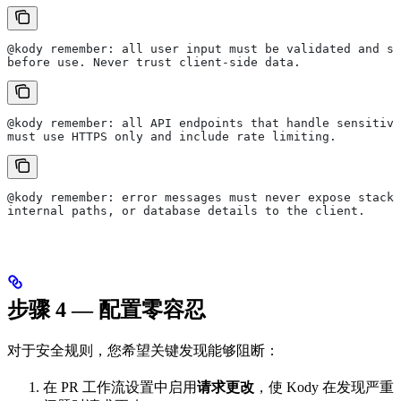
@kody remember: all user input must be validated and sa
before use. Never trust client-side data.
@kody remember: all API endpoints that handle sensitive
must use HTTPS only and include rate limiting.
@kody remember: error messages must never expose stack 
internal paths, or database details to the client.
步骤 4 — 配置零容忍
对于安全规则，您希望关键发现能够阻断：
在 PR 工作流设置中启用
请求更改
，使 Kody 在发现严重