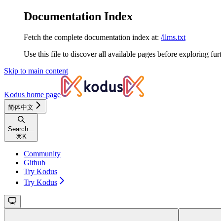
Documentation Index
Fetch the complete documentation index at:
/llms.txt
Use this file to discover all available pages before exploring fur
Skip to main content
Kodus
home page
简体中文
Search...
⌘
K
Community
Github
Try Kodus
Try Kodus