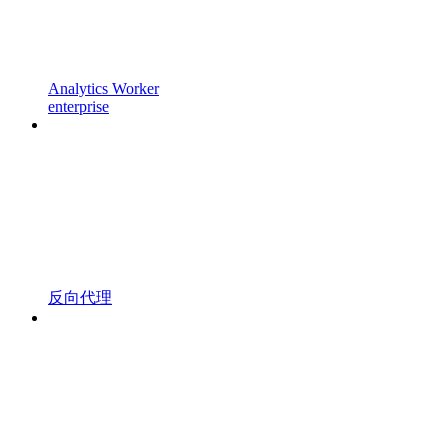
Analytics Worker
enterprise
反向代理