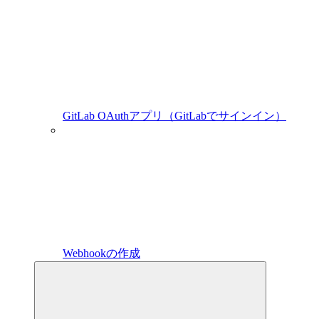
GitLab OAuthアプリ（GitLabでサインイン）
Webhookの作成