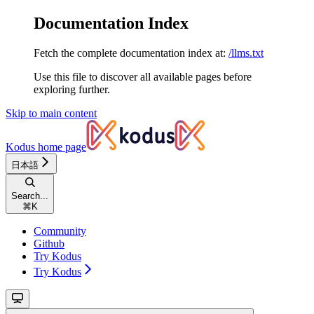
Documentation Index
Fetch the complete documentation index at:
/llms.txt
Use this file to discover all available pages before
exploring further.
Skip to main content
Kodus
home page
日本語
Search...
⌘
K
Community
Github
Try Kodus
Try Kodus