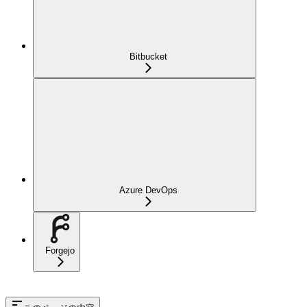
Bitbucket
Azure DevOps
Forgejo