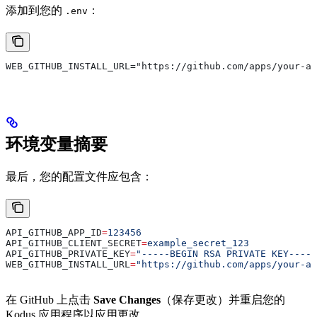
添加到您的
：
.env
WEB_GITHUB_INSTALL_URL="https://github.com/apps/your-a
环境变量摘要
最后，您的配置文件应包含：
API_GITHUB_APP_ID
=
123456
API_GITHUB_CLIENT_SECRET
=
example_secret_123
API_GITHUB_PRIVATE_KEY
=
"-----BEGIN RSA PRIVATE KEY-----
WEB_GITHUB_INSTALL_URL
=
"https://github.com/apps/your-ap
在 GitHub 上点击
Save Changes
（保存更改）并重启您的
Kodus 应用程序以应用更改。