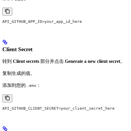
API_GITHUB_APP_ID=your_app_id_here
Client Secret
转到
Client secrets
部分并点击
Generate a new client secret
。
复制生成的值。
添加到您的
：
.env
API_GITHUB_CLIENT_SECRET=your_client_secret_here