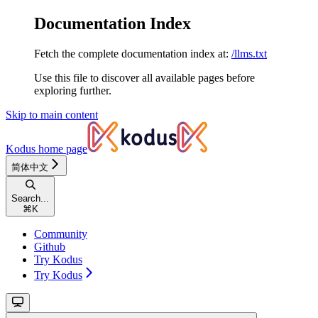
Documentation Index
Fetch the complete documentation index at:
/llms.txt
Use this file to discover all available pages before
exploring further.
Skip to main content
Kodus
home page
简体中文
Search...
⌘
K
Community
Github
Try Kodus
Try Kodus