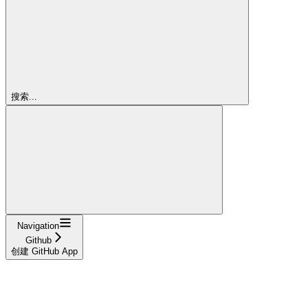
搜索...
Navigation
Github
创建 GitHub App