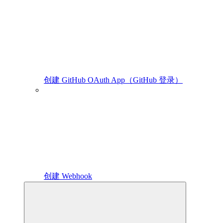
创建 GitHub OAuth App（GitHub 登录）
创建 Webhook