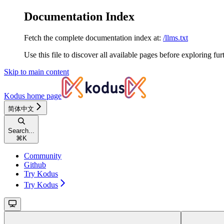
Documentation Index
Fetch the complete documentation index at:
/llms.txt
Use this file to discover all available pages before exploring fur
Skip to main content
Kodus
home page
简体中文
Search...
⌘
K
Community
Github
Try Kodus
Try Kodus