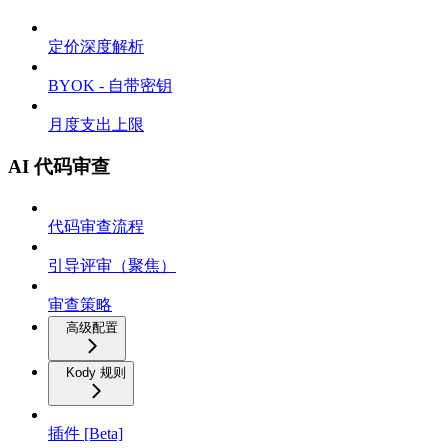
定价深度解析
BYOK - 自带密钥
月度支出上限
AI 代码审查
代码审查流程
引导评审（聚焦）
审查策略
高级配置
Kody 规则
插件 [Beta]