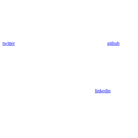
twitter
github
linkedin