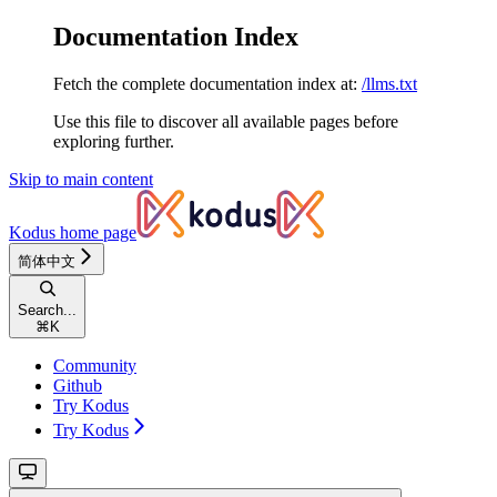
Documentation Index
Fetch the complete documentation index at:
/llms.txt
Use this file to discover all available pages before
exploring further.
Skip to main content
Kodus
home page
简体中文
Search...
⌘
K
Community
Github
Try Kodus
Try Kodus