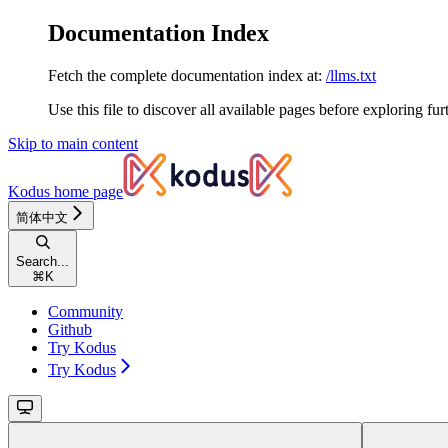
Documentation Index
Fetch the complete documentation index at:
/llms.txt
Use this file to discover all available pages before exploring fur
Skip to main content
Kodus
home page
简体中文
Search...
⌘
K
Community
Github
Try Kodus
Try Kodus