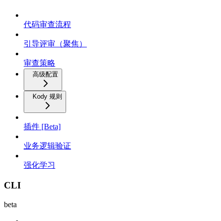
代码审查流程
引导评审（聚焦）
审查策略
高级配置
Kody 规则
插件 [Beta]
业务逻辑验证
强化学习
CLI
beta