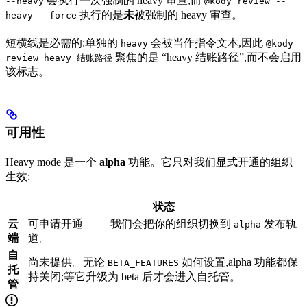
会执行一次强制的 heavy 审查,而
--heavy
@kody review --
执行的是
未
被强制的 heavy 审查。
heavy --force
短横线是必需的:单独的
会被当作指令文本,因此
heavy
@kody
聚焦的是 “heavy 结账路径”,而不会启用
review heavy 结账路径
该标志。
可用性
Heavy mode 是一个
alpha
功能。它只对我们显式开通的组织
生效:
状态
云
可申请开通 —— 我们会把你的组织切换到
发布轨
alpha
端
道。
自
尚未提供。无论
如何设置,alpha 功能都保
BETA_FEATURES
托
持关闭;等它升级为 beta 后才会进入自托管。
管