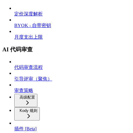
定价深度解析
BYOK - 自带密钥
月度支出上限
AI 代码审查
代码审查流程
引导评审（聚焦）
审查策略
高级配置
Kody 规则
插件 [Beta]