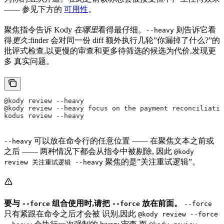
—— 参见下方的
可用性
。
聚焦指令告诉 Kody
在哪里
看得最仔细。
则告诉它看
--heavy
得
更久
:finder 会对同一份 diff 额外执行几轮”你漏掉了什么?”的
批评式检查,以更慢的审查和更多待筛选的候选为代价,发现更
多 真实问题。
@kody review --heavy
@kody review --heavy focus on the payment reconciliatio
kodus review --heavy
可以放在命令行的任意位置 —— 在聚焦文本之前或
--heavy
之后 —— 两种情况下都会从指令中被剔除, 因此
@kody
聚焦的是”关注重试逻辑”。
review 关注重试逻辑 --heavy
要与
组合使用时,请把
放在前面。
--force
--force
--force
只有紧跟在命令之后才会被 识别,因此
@kody review --force