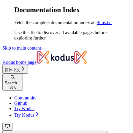
Documentation Index
Fetch the complete documentation index at:
/llms.txt
Use this file to discover all available pages before
exploring further.
Skip to main content
Kodus
home page
简体中文
Search...
⌘
K
Community
Github
Try Kodus
Try Kodus