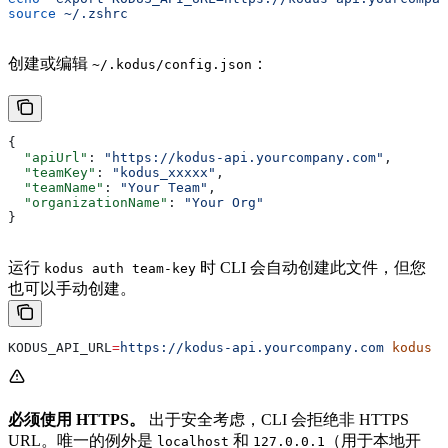
source
 ~/.zshrc
创建或编辑
：
~/.kodus/config.json
{
  "apiUrl"
: 
"https://kodus-api.yourcompany.com"
,
  "teamKey"
: 
"kodus_xxxxx"
,
  "teamName"
: 
"Your Team"
,
  "organizationName"
: 
"Your Org"
}
运行
时 CLI 会自动创建此文件，但您
kodus auth team-key
也可以手动创建。
KODUS_API_URL
=
https://kodus-api.yourcompany.com
 kodus
 r
必须使用 HTTPS。
出于安全考虑，CLI 会拒绝非 HTTPS
URL。唯一的例外是
和
（用于本地开
localhost
127.0.0.1