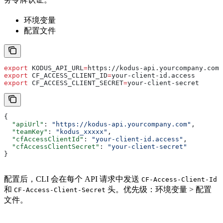
环境变量
配置文件
export
 KODUS_API_URL
=
https
://
kodus-api
.
yourcompany
.
com
export
 CF_ACCESS_CLIENT_ID
=
your-client-id
.
access
export
 CF_ACCESS_CLIENT_SECRET
=
your-client-secret
{
  "apiUrl"
: 
"https://kodus-api.yourcompany.com"
,
  "teamKey"
: 
"kodus_xxxxx"
,
  "cfAccessClientId"
: 
"your-client-id.access"
,
  "cfAccessClientSecret"
: 
"your-client-secret"
}
配置后，CLI 会在每个 API 请求中发送
CF-Access-Client-Id
和
头。优先级：环境变量 > 配置
CF-Access-Client-Secret
文件。