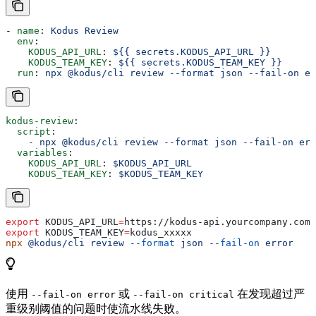
- 
name
: 
Kodus Review
  env
:
    KODUS_API_URL
: 
${{ secrets.KODUS_API_URL }}
    KODUS_TEAM_KEY
: 
${{ secrets.KODUS_TEAM_KEY }}
  run
: 
npx @kodus/cli review --format json --fail-on er
kodus-review
:
  script
:
    - 
npx @kodus/cli review --format json --fail-on err
  variables
:
    KODUS_API_URL
: 
$KODUS_API_URL
    KODUS_TEAM_KEY
: 
$KODUS_TEAM_KEY
export
 KODUS_API_URL
=
https
://
kodus-api
.
yourcompany
.
com
export
 KODUS_TEAM_KEY
=
kodus_xxxxx
npx
 @kodus/cli
 review
 --format
 json
 --fail-on
 error
使用
或
在发现超过严
--fail-on error
--fail-on critical
重级别阈值的问题时使流水线失败。