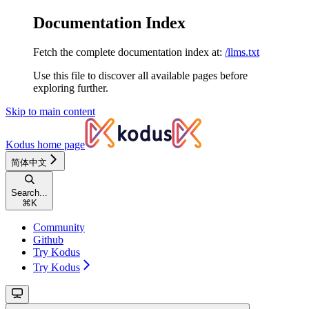
Documentation Index
Fetch the complete documentation index at:
/llms.txt
Use this file to discover all available pages before
exploring further.
Skip to main content
Kodus
home page
简体中文
Search...
⌘
K
Community
Github
Try Kodus
Try Kodus