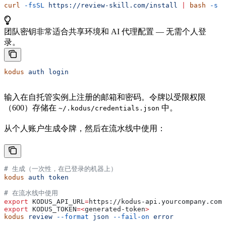
curl
 -fsSL
 https://review-skill.com/install
 |
 bash
 -s
 -
团队密钥非常适合共享环境和 AI 代理配置 — 无需个人登
录。
kodus
 auth
 login
输入在自托管实例上注册的邮箱和密码。令牌以受限权限
（600）存储在
中。
~/.kodus/credentials.json
从个人账户生成令牌，然后在流水线中使用：
# 生成（一次性，在已登录的机器上）
kodus
 auth
 token
# 在流水线中使用
export
 KODUS_API_URL
=
https
://
kodus-api
.
yourcompany
.
com
export
 KODUS_TOKEN
=<
generated-token
>
kodus
 review
 --format
 json
 --fail-on
 error