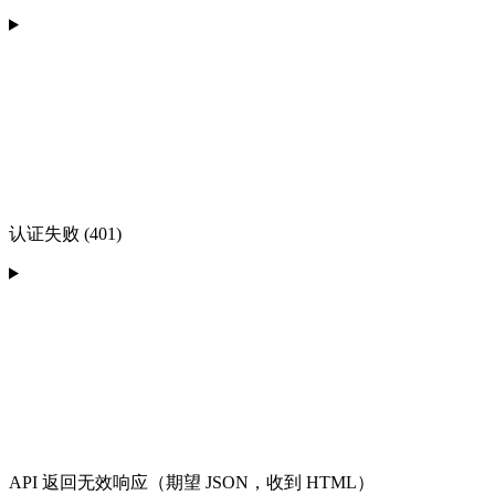
认证失败 (401)
API 返回无效响应（期望 JSON，收到 HTML）