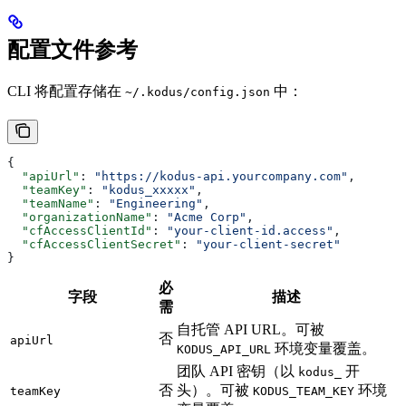
配置文件参考
CLI 将配置存储在
中：
~/.kodus/config.json
{
  "apiUrl"
: 
"https://kodus-api.yourcompany.com"
,
  "teamKey"
: 
"kodus_xxxxx"
,
  "teamName"
: 
"Engineering"
,
  "organizationName"
: 
"Acme Corp"
,
  "cfAccessClientId"
: 
"your-client-id.access"
,
  "cfAccessClientSecret"
: 
"your-client-secret"
}
必
字段
描述
需
自托管 API URL。可被
否
apiUrl
环境变量覆盖。
KODUS_API_URL
团队 API 密钥（以
开
kodus_
否
头）。可被
环境
teamKey
KODUS_TEAM_KEY