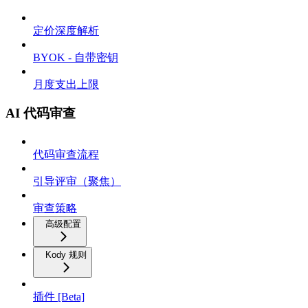
定价深度解析
BYOK - 自带密钥
月度支出上限
AI 代码审查
代码审查流程
引导评审（聚焦）
审查策略
高级配置
Kody 规则
插件 [Beta]