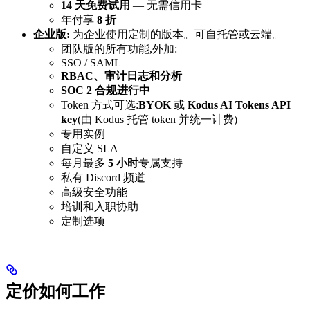
14 天免费试用
— 无需信用卡
年付享
8 折
企业版:
为企业使用定制的版本。可自托管或云端。
团队版的所有功能,外加:
SSO / SAML
RBAC、审计日志和分析
SOC 2 合规进行中
Token 方式可选:
BYOK
或
Kodus AI Tokens API
key
(由 Kodus 托管 token 并统一计费)
专用实例
自定义 SLA
每月最多
5 小时
专属支持
私有 Discord 频道
高级安全功能
培训和入职协助
定制选项
定价如何工作