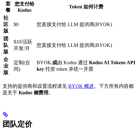
套
您支付给
Token 如何计费
餐
Kodus
社
区
$0
您直接支付给 LLM 提供商(BYOK)
版
团
$10/活跃
队
您直接支付给 LLM 提供商(BYOK)
开发/月
版
企
定制(合
BYOK,
或
由 Kodus 通过
Kodus AI Tokens API
业
同)
key
托管 token 并统一开票
版
支持的提供商和设置流程请见
BYOK 概述
。下方所有内容都
是关于
Kodus 侧费用
。
团队定价