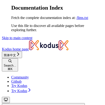
Documentation Index
Fetch the complete documentation index at:
/llms.txt
Use this file to discover all available pages before
exploring further.
Skip to main content
Kodus
home page
简体中文
Search...
⌘
K
Community
Github
Try Kodus
Try Kodus