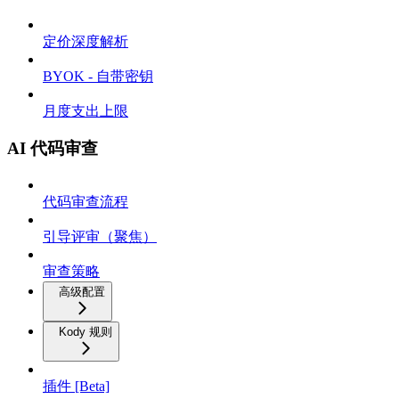
定价深度解析
BYOK - 自带密钥
月度支出上限
AI 代码审查
代码审查流程
引导评审（聚焦）
审查策略
高级配置
Kody 规则
插件 [Beta]