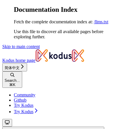
Documentation Index
Fetch the complete documentation index at:
/llms.txt
Use this file to discover all available pages before
exploring further.
Skip to main content
Kodus
home page
简体中文
Search...
⌘
K
Community
Github
Try Kodus
Try Kodus