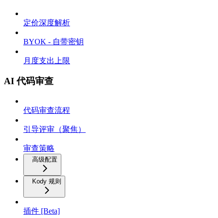
定价深度解析
BYOK - 自带密钥
月度支出上限
AI 代码审查
代码审查流程
引导评审（聚焦）
审查策略
高级配置
Kody 规则
插件 [Beta]