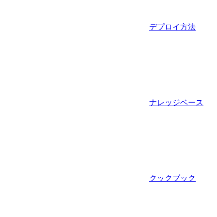
デプロイ方法
ナレッジベース
クックブック