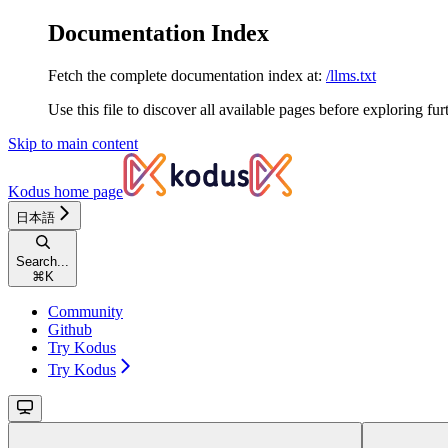
Documentation Index
Fetch the complete documentation index at:
/llms.txt
Use this file to discover all available pages before exploring fur
Skip to main content
Kodus
home page
日本語
Search...
⌘
K
Community
Github
Try Kodus
Try Kodus