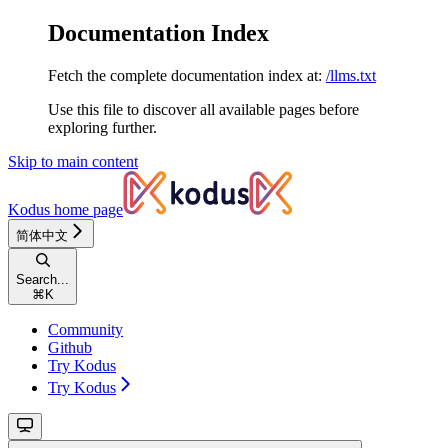
Documentation Index
Fetch the complete documentation index at:
/llms.txt
Use this file to discover all available pages before
exploring further.
Skip to main content
Kodus
home page
简体中文
Search...
⌘
K
Community
Github
Try Kodus
Try Kodus