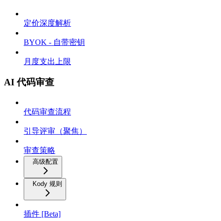
定价深度解析
BYOK - 自带密钥
月度支出上限
AI 代码审查
代码审查流程
引导评审（聚焦）
审查策略
高级配置
Kody 规则
插件 [Beta]